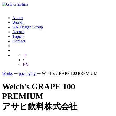
About
Works
GK Design Group
Recruit
Topics
Contact
JP
/
EN
Works
ー
packaging
ー
Welch's GRAPE 100 PREMIUM
Welch's GRAPE 100
PREMIUM
アサヒ飲料株式会社