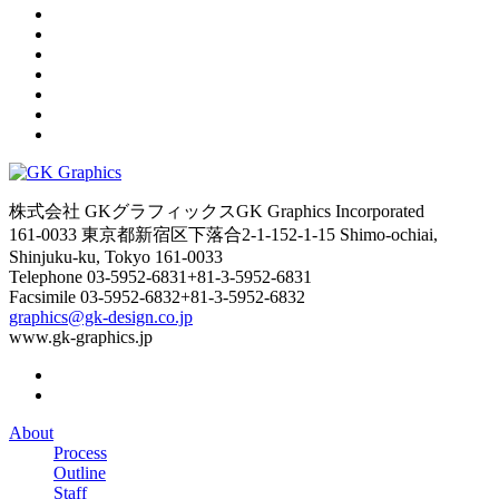
株式会社 GKグラフィックス
GK Graphics Incorporated
161-0033 東京都新宿区下落合2-1-15
2-1-15 Shimo-ochiai,
Shinjuku-ku, Tokyo 161-0033
Telephone
03-5952-6831
+81-3-5952-6831
Facsimile
03-5952-6832
+81-3-5952-6832
graphics@gk-design.co.jp
www.gk-graphics.jp
About
Process
Outline
Staff