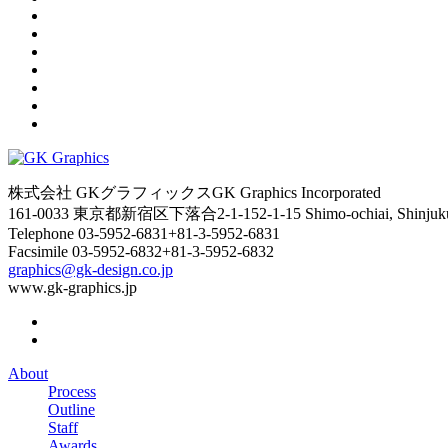
株式会社 GKグラフィックス
GK Graphics Incorporated
161-0033 東京都新宿区下落合2-1-15
2-1-15 Shimo-ochiai, Shinju
Telephone
03-5952-6831
+81-3-5952-6831
Facsimile
03-5952-6832
+81-3-5952-6832
graphics@gk-design.co.jp
www.gk-graphics.jp
About
Process
Outline
Staff
Awards