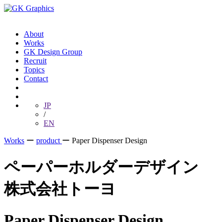
About
Works
GK Design Group
Recruit
Topics
Contact
JP
/
EN
Works
ー
product
ー
Paper Dispenser Design
ペーパーホルダーデザイン
株式会社トーヨ
Paper Dispenser Design