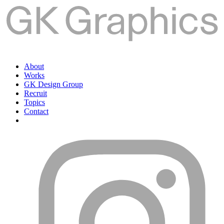
About
Works
GK Design Group
Recruit
Topics
Contact