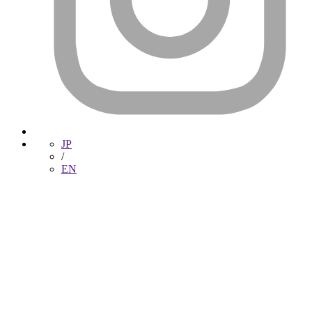
JP
/
EN