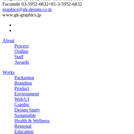
Facsimile
03-5952-6832
+81-3-5952-6832
graphics@gk-design.co.jp
www.gk-graphics.jp
About
Process
Outline
Staff
Awards
Works
Packaging
Branding
Product
Environment
Web/UI
Graphic
Design Study
Sustainable
Health & Wellness
Regional
Education