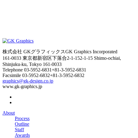
株式会社 GKグラフィックス
GK Graphics Incorporated
161-0033 東京都新宿区下落合2-1-15
2-1-15 Shimo-ochiai,
Shinjuku-ku, Tokyo 161-0033
Telephone
03-5952-6831
+81-3-5952-6831
Facsimile
03-5952-6832
+81-3-5952-6832
graphics@gk-design.co.jp
www.gk-graphics.jp
About
Process
Outline
Staff
Awards