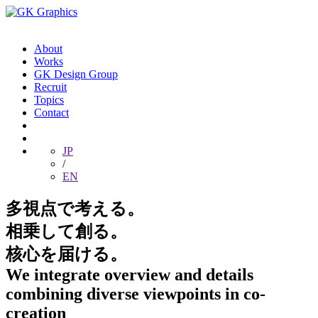
About
Works
GK Design Group
Recruit
Topics
Contact
JP
/
EN
多視点で考える。
相乗して創る。
核心を届ける。
We integrate overview and details
combining diverse viewpoints in co-
creation