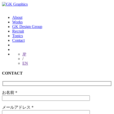
About
Works
GK Design Group
Recruit
Topics
Contact
JP
/
EN
CONTACT
お名前＊
メールアドレス＊