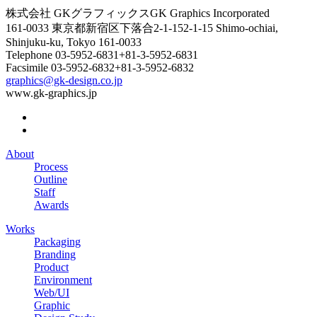
株式会社 GKグラフィックス
GK Graphics Incorporated
161-0033 東京都新宿区下落合2-1-15
2-1-15 Shimo-ochiai,
Shinjuku-ku, Tokyo 161-0033
Telephone
03-5952-6831
+81-3-5952-6831
Facsimile
03-5952-6832
+81-3-5952-6832
graphics@gk-design.co.jp
www.gk-graphics.jp
About
Process
Outline
Staff
Awards
Works
Packaging
Branding
Product
Environment
Web/UI
Graphic