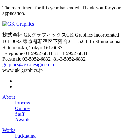
The recruitment for this year has ended. Thank you for your
application.
株式会社 GKグラフィックス
GK Graphics Incorporated
161-0033 東京都新宿区下落合2-1-15
2-1-15 Shimo-ochiai,
Shinjuku-ku, Tokyo 161-0033
Telephone
03-5952-6831
+81-3-5952-6831
Facsimile
03-5952-6832
+81-3-5952-6832
graphics@gk-design.co.jp
www.gk-graphics.jp
About
Process
Outline
Staff
Awards
Works
Packaging