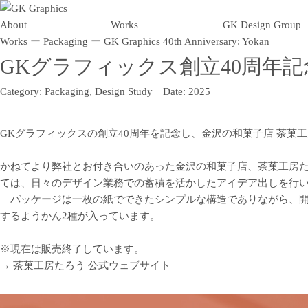
About
Works
GK Design Group
Works
ー
Packaging
ー
GK Graphics 40th Anniversary: Yokan
GKグラフィックス創立40周年
Category:
Packaging, Design Study
Date:
2025
GKグラフィックスの創立40周年を記念し、金沢の和菓子店 茶
かねてより弊社とお付き合いのあった金沢の和菓子店、茶菓工房
ては、日々のデザイン業務での蓄積を活かしたアイデア出しを行
パッケージは一枚の紙でできたシンプルな構造でありながら、開
するようかん2種が入っています。
※現在は販売終了しています。
→ 茶菓工房たろう 公式ウェブサイト